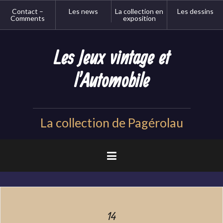
Aller
Contact –
Les news
La collection en
Les dessins
au
Comments
exposition
contenu
principal
Les Jeux vintage et
l'Automobile
La collection de Pagérolau
14