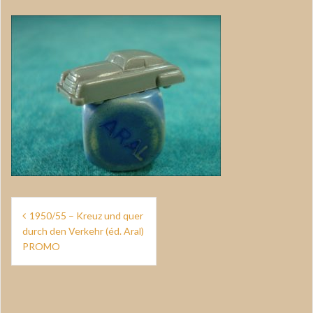
Navigation
1950/55 – Kreuz und quer
de
durch den Verkehr (éd. Aral)
PROMO
l’article