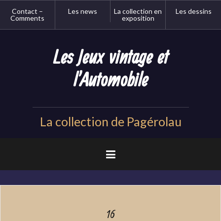
Aller
Contact –
Les news
La collection en
Les dessins
au
Comments
exposition
contenu
principal
Les Jeux vintage et
l'Automobile
La collection de Pagérolau
16