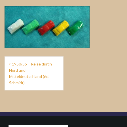
Navigation
1950/55 – Reise durch
de
Nord und
Mitteldeutschland (éd.
l’article
Schmidt)