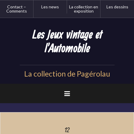
Aller
Contact –
Les news
La collection en
Les dessins
au
Comments
exposition
contenu
principal
Les Jeux vintage et
l'Automobile
La collection de Pagérolau
12