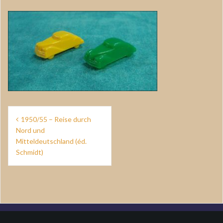
Navigation
1950/55 – Reise durch
de
Nord und
Mitteldeutschland (éd.
l’article
Schmidt)