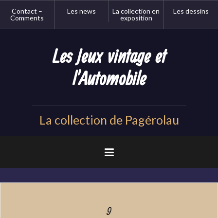
Aller
Contact –
Les news
La collection en
Les dessins
au
Comments
exposition
contenu
principal
Les Jeux vintage et
l'Automobile
La collection de Pagérolau
9