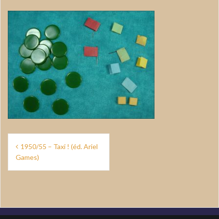
Navigation
1950/55 – Taxi ! (éd. Ariel
de
Games)
l’article