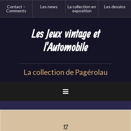
Aller
Contact –
Les news
La collection en
Les dessins
au
Comments
exposition
contenu
principal
Les Jeux vintage et
l'Automobile
La collection de Pagérolau
12