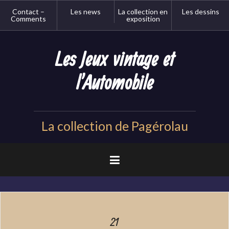
Aller
Contact –
Les news
La collection en
Les dessins
au
Comments
exposition
contenu
principal
Les Jeux vintage et
l'Automobile
La collection de Pagérolau
21