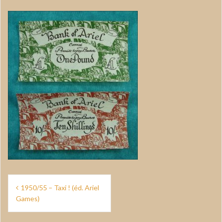
Navigation
1950/55 – Taxi ! (éd. Ariel
de
Games)
l’article