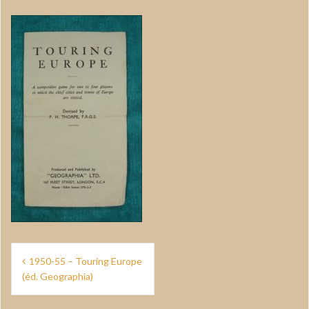
Navigation
1950-55 – Touring Europe
de
(éd. Geographia)
l’article