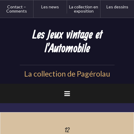
Aller
Contact –
Les news
La collection en
Les dessins
au
Comments
exposition
contenu
principal
Les Jeux vintage et
l'Automobile
La collection de Pagérolau
12