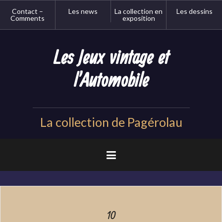
Aller
Contact –
Les news
La collection en
Les dessins
au
Comments
exposition
contenu
principal
Les Jeux vintage et
l'Automobile
La collection de Pagérolau
10