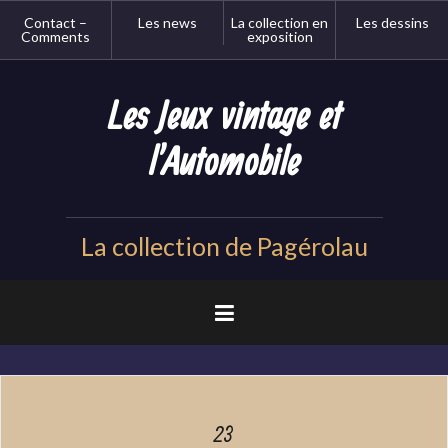
Aller
Contact –
Les news
La collection en
Les dessins
au
Comments
exposition
contenu
principal
Les Jeux vintage et
l'Automobile
La collection de Pagérolau
23