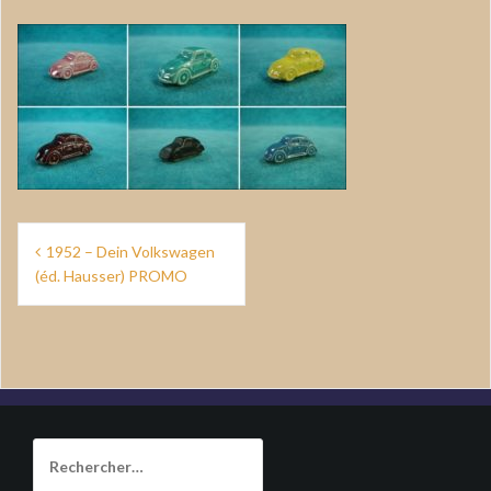
Navigation
1952 – Dein Volkswagen
de
(éd. Hausser) PROMO
l’article
Rechercher :