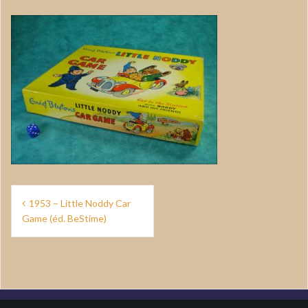
Navigation
1953 – Little Noddy Car
de
Game (éd. BeStime)
l’article