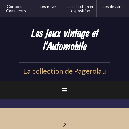
Aller
Contact –
Les news
La collection en
Les dessins
au
Comments
exposition
contenu
principal
Les Jeux vintage et
l'Automobile
La collection de Pagérolau
2