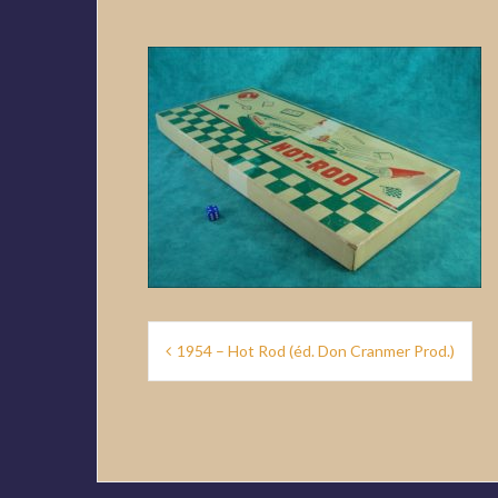
Navigation
1954 – Hot Rod (éd. Don Cranmer Prod.)
de
l’article