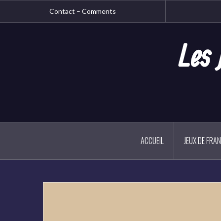
Aller
Contact – Comments
au
contenu
principal
Les 
ACCUEIL
JEUX DE FRA