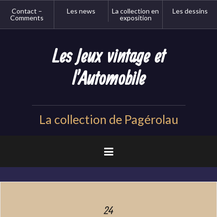
Aller
Contact –
Les news
La collection en
Les dessins
au
Comments
exposition
contenu
principal
Les Jeux vintage et
l'Automobile
La collection de Pagérolau
24