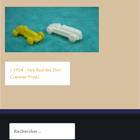
Navigation
1954 – Hot Rod (éd. Don
de
Cranmer Prod.)
l’article
Rechercher :