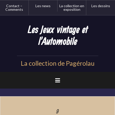
Aller
Contact –
Les news
La collection en
Les dessins
au
Comments
exposition
contenu
principal
Les Jeux vintage et
l'Automobile
La collection de Pagérolau
9