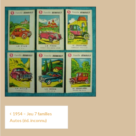
Navigation
1954 – Jeu 7 familles
de
Autos (éd. inconnu)
l’article