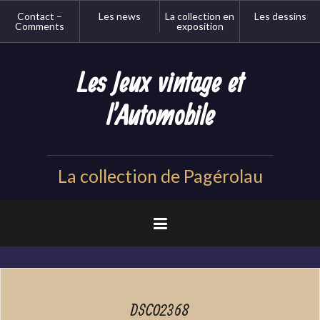
Aller
Contact –
Les news
La collection en
Les dessins
au
Comments
exposition
contenu
principal
Les Jeux vintage et
l'Automobile
La collection de Pagérolau
DSC02368