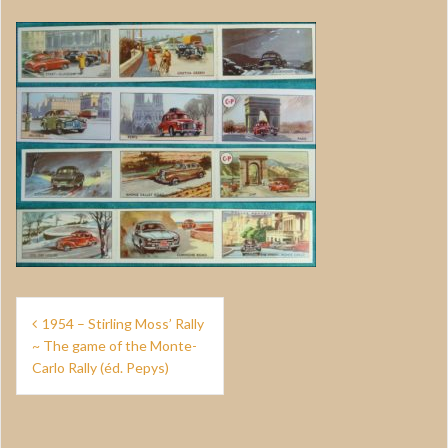
Navigation
1954 – Stirling Moss’ Rally
de
~ The game of the Monte-
Carlo Rally (éd. Pepys)
l’article