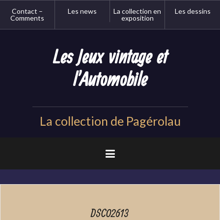
Aller
Contact –
Les news
La collection en
Les dessins
au
Comments
exposition
contenu
principal
Les Jeux vintage et
l'Automobile
La collection de Pagérolau
DSC02613