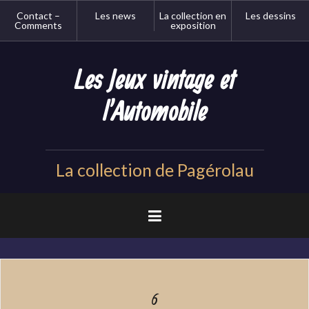
Aller
Contact –
Les news
La collection en
Les dessins
au
Comments
exposition
contenu
principal
Les Jeux vintage et
l'Automobile
La collection de Pagérolau
6