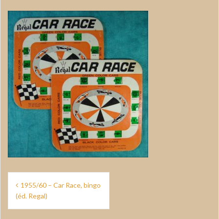
Navigation
1955/60 – Car Race, bingo
de
(éd. Regal)
l’article