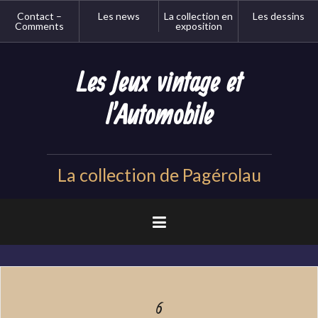
Aller
Contact –
Les news
La collection en
Les dessins
au
Comments
exposition
contenu
principal
Les Jeux vintage et
l'Automobile
La collection de Pagérolau
6