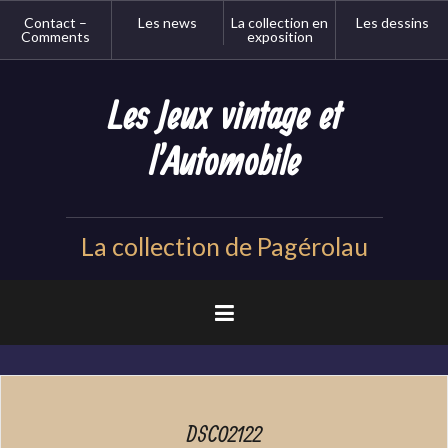
Aller
Contact –
Les news
La collection en
Les dessins
au
Comments
exposition
contenu
principal
Les Jeux vintage et
l'Automobile
La collection de Pagérolau
DSC02122