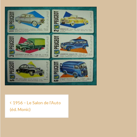
Navigation
1956 – Le Salon de l’Auto
de
(éd. Monic)
l’article