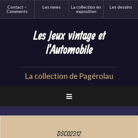
Aller
Contact –
Les news
La collection en
Les dessins
au
Comments
exposition
contenu
principal
Les Jeux vintage et
l'Automobile
La collection de Pagérolau
DSC02312