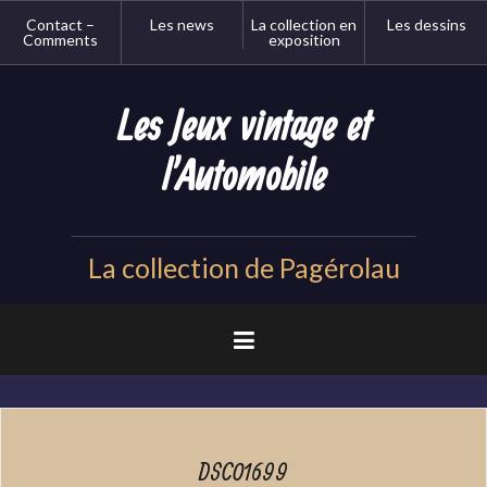
Aller
Contact –
Les news
La collection en
Les dessins
au
Comments
exposition
contenu
principal
Les Jeux vintage et
l'Automobile
La collection de Pagérolau
DSC01699