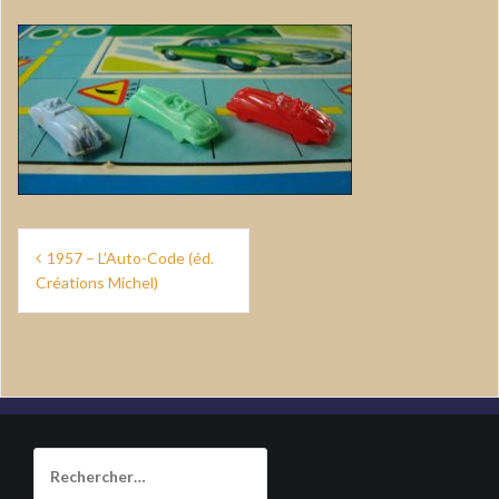
Navigation
1957 – L’Auto-Code (éd.
de
Créations Michel)
l’article
Rechercher :