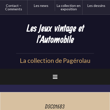
Aller
Contact –
Les news
La collection en
Les dessins
au
Comments
exposition
contenu
principal
Les Jeux vintage et
l'Automobile
La collection de Pagérolau
DSC01683