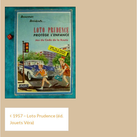
Navigation
1957 – Loto Prudence (éd.
de
Jouets Véra)
l’article