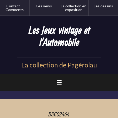
Aller
Contact –
Les news
La collection en
Les dessins
au
Comments
exposition
contenu
principal
Les Jeux vintage et
l'Automobile
La collection de Pagérolau
DSC02464