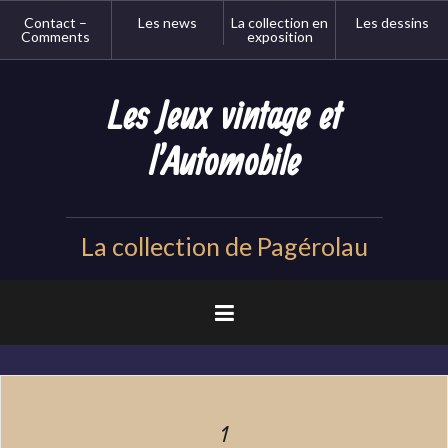
Aller
Contact –
Les news
La collection en
Les dessins
au
Comments
exposition
contenu
principal
Les Jeux vintage et
l'Automobile
La collection de Pagérolau
1