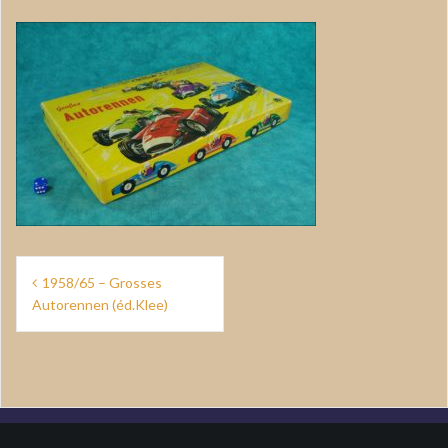
Navigation
1958/65 – Grosses
de
Autorennen (éd.Klee)
l’article