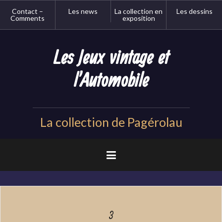
Aller
Contact –
Les news
La collection en
Les dessins
au
Comments
exposition
contenu
principal
Les Jeux vintage et
l'Automobile
La collection de Pagérolau
3