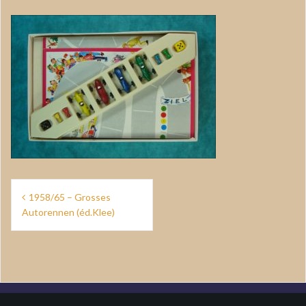
Navigation
1958/65 – Grosses
de
Autorennen (éd.Klee)
l’article