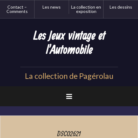
Aller
Contact –
Les news
La collection en
Les dessins
au
Comments
exposition
contenu
principal
Les Jeux vintage et
l'Automobile
La collection de Pagérolau
DSC02621