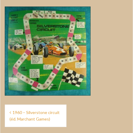
Navigation
1960 – Silverstone circuit
de
(éd. Marchant Games)
l’article