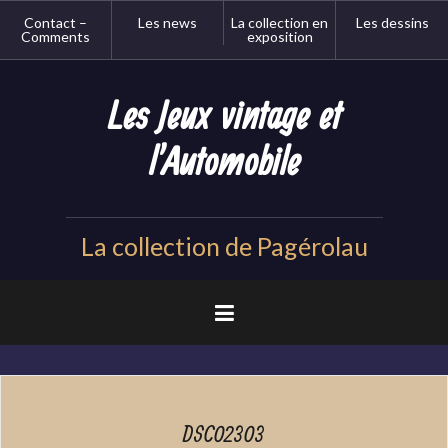
Aller
Contact –
Les news
La collection en
Les dessins
au
Comments
exposition
contenu
principal
Les Jeux vintage et
l'Automobile
La collection de Pagérolau
DSC02303