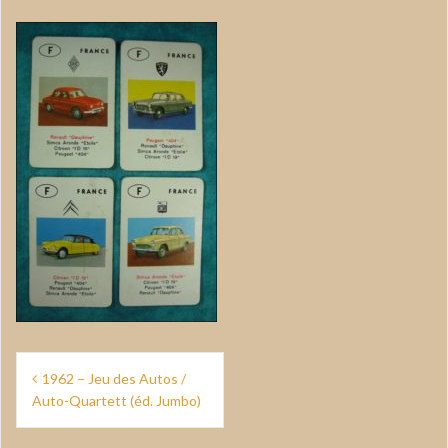
Navigation
1962 – Jeu des Autos /
de
Auto-Quartett (éd. Jumbo)
l’article