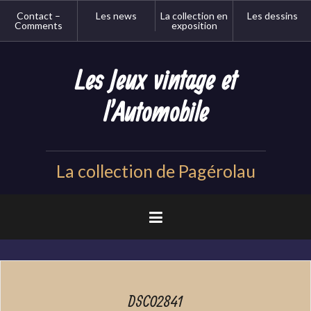
Aller
Contact –
Les news
La collection en
Les dessins
au
Comments
exposition
contenu
principal
Les Jeux vintage et
l'Automobile
La collection de Pagérolau
DSC02841