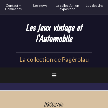
Aller
Contact –
Les news
La collection en
Les dessins
au
Comments
exposition
contenu
principal
Les Jeux vintage et
l'Automobile
La collection de Pagérolau
DSC02765