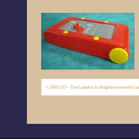
Navigation
1965/70 – The London to Brighton veteran car
de
l’article