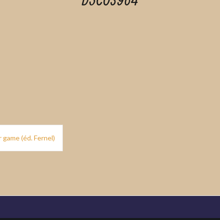
DSC03964
 game (éd. Fernel)