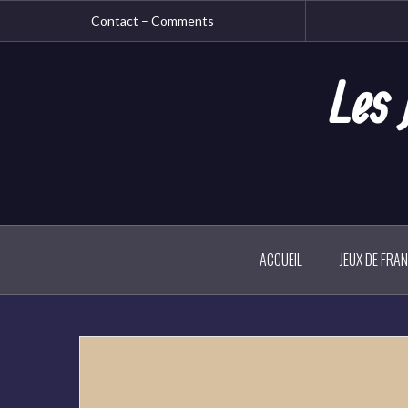
Aller
Contact – Comments
au
contenu
principal
Les 
ACCUEIL
JEUX DE FRA