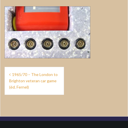
Navigation
1965/70 – The London to
de
Brighton veteran car game
(éd. Fernel)
l’article