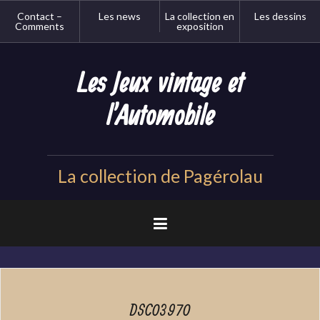
Aller
Contact –
Les news
La collection en
Les dessins
au
Comments
exposition
contenu
principal
Les Jeux vintage et
l'Automobile
La collection de Pagérolau
DSC03970