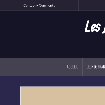
Aller
Contact – Comments
au
contenu
principal
Les 
ACCUEIL
JEUX DE FRA