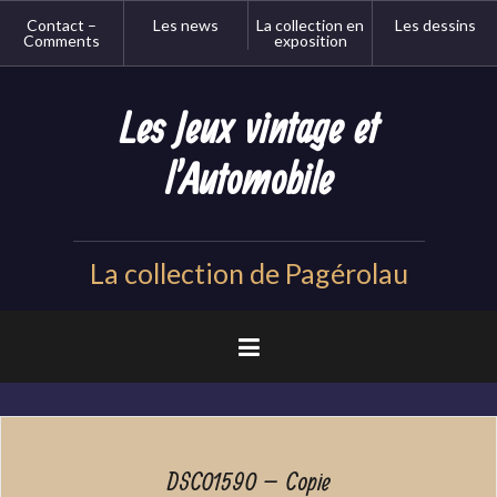
Aller
Contact –
Les news
La collection en
Les dessins
au
Comments
exposition
contenu
principal
Les Jeux vintage et
l'Automobile
La collection de Pagérolau
DSC01590 – Copie