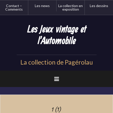
Aller
Contact –
Les news
La collection en
Les dessins
au
Comments
exposition
contenu
principal
Les Jeux vintage et
l'Automobile
La collection de Pagérolau
1 (1)