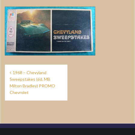
Navigation
1968 – Chevyland
de
Sweepstakes (éd. MB
Milton Bradley) PROMO
l’article
Chevrolet