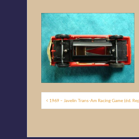
Navigation
1969 – Javelin Trans-Am Racing Game (éd. 
de
l’article