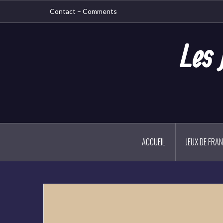
Aller
Contact – Comments
au
contenu
principal
Les 
ACCUEIL
JEUX DE FRA