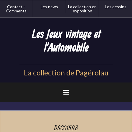
Aller
Contact –
Les news
La collection en
Les dessins
au
Comments
exposition
contenu
principal
Les Jeux vintage et
l'Automobile
La collection de Pagérolau
DSC01598