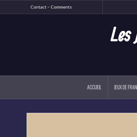
Aller
Contact – Comments
au
contenu
principal
Les 
ACCUEIL
JEUX DE FRA