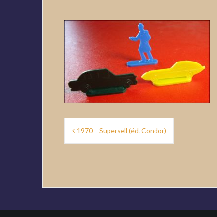
Navigation
1970 – Supersell (éd. Condor)
de
l’article