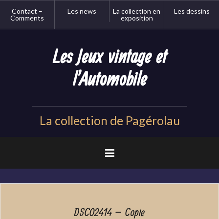
Aller
Contact –
Les news
La collection en
Les dessins
au
Comments
exposition
contenu
principal
Les Jeux vintage et
l'Automobile
La collection de Pagérolau
DSC02414 – Copie