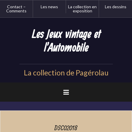
Aller
Contact –
Les news
La collection en
Les dessins
au
Comments
exposition
contenu
principal
Les Jeux vintage et
l'Automobile
La collection de Pagérolau
DSC02018