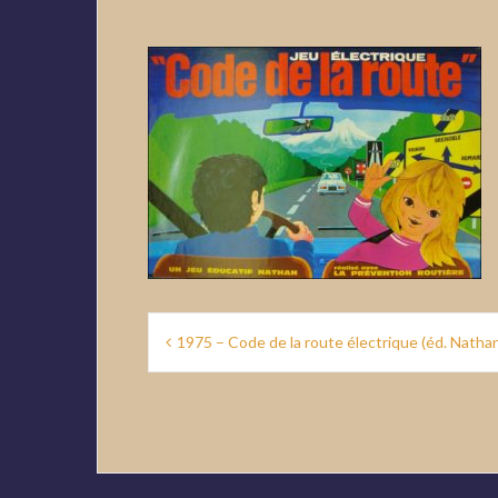
Navigation
1975 – Code de la route électrique (éd. Natha
de
l’article