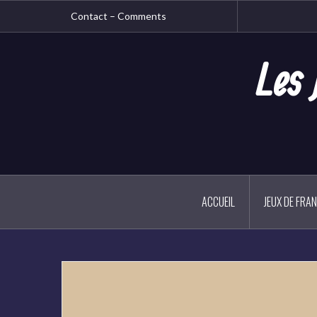
Aller
Contact – Comments
au
contenu
principal
Les 
ACCUEIL
JEUX DE FRA