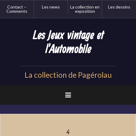
Aller
Contact –
Les news
La collection en
Les dessins
au
Comments
exposition
contenu
principal
Les Jeux vintage et
l'Automobile
La collection de Pagérolau
4