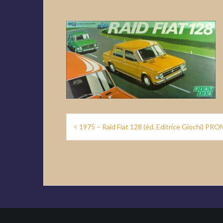
Navigation
1975 – Raid Fiat 128 (éd. Editrice Giochi) PR
de
l’article