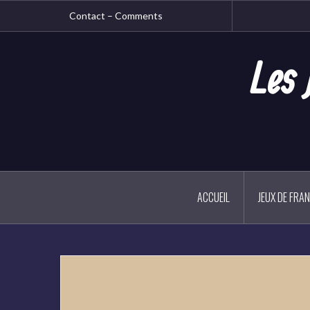
Aller
Contact – Comments
au
contenu
principal
Les 
ACCUEIL
JEUX DE FRA