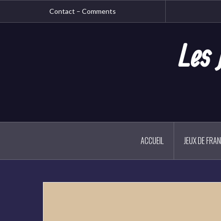
Aller
Contact – Comments
au
contenu
principal
Les 
ACCUEIL
JEUX DE FRA