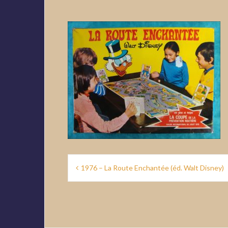
Navigation
1976 – La Route Enchantée (éd. Walt Disney)
de
l’article