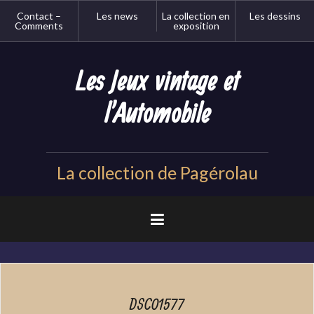
Aller
Contact –
Les news
La collection en
Les dessins
au
Comments
exposition
contenu
principal
Les Jeux vintage et
l'Automobile
La collection de Pagérolau
DSC01577