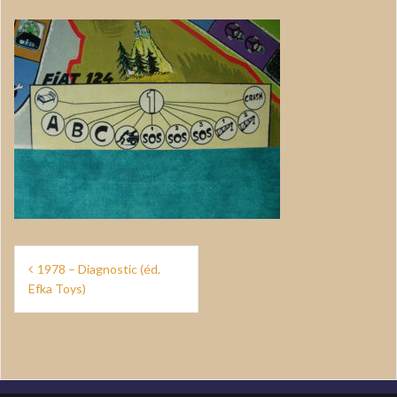
Navigation
1978 – Diagnostic (éd.
de
Efka Toys)
l’article