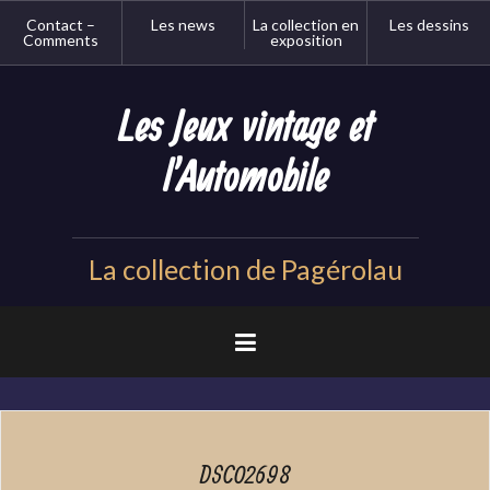
Aller
Contact –
Les news
La collection en
Les dessins
au
Comments
exposition
contenu
principal
Les Jeux vintage et
l'Automobile
La collection de Pagérolau
DSC02698