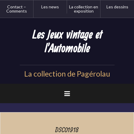
Aller
Contact –
Les news
La collection en
Les dessins
au
Comments
exposition
contenu
principal
Les Jeux vintage et
l'Automobile
La collection de Pagérolau
DSC01918