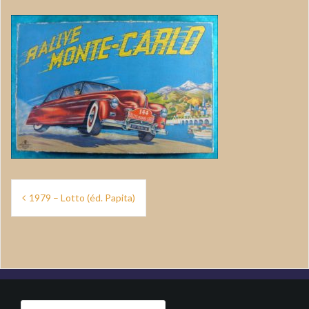
Navigation
1979 – Lotto (éd. Papita)
de
l’article
Rechercher :