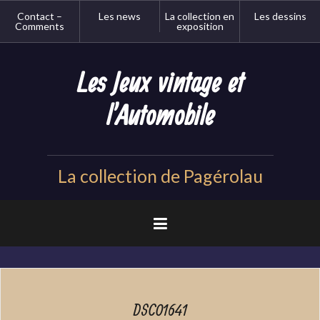
Aller
Contact –
Les news
La collection en
Les dessins
au
Comments
exposition
contenu
principal
Les Jeux vintage et
l'Automobile
La collection de Pagérolau
DSC01641