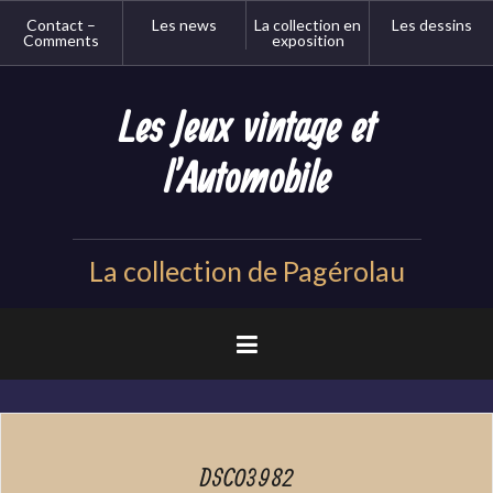
Aller
Contact –
Les news
La collection en
Les dessins
au
Comments
exposition
contenu
principal
Les Jeux vintage et
l'Automobile
La collection de Pagérolau
DSC03982