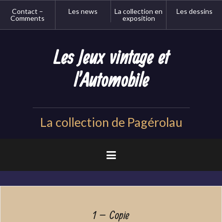
Aller
Contact –
Les news
La collection en
Les dessins
au
Comments
exposition
contenu
principal
Les Jeux vintage et
l'Automobile
La collection de Pagérolau
1 – Copie