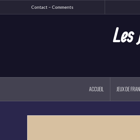
Aller
Contact – Comments
au
contenu
principal
Les 
ACCUEIL
JEUX DE FRA