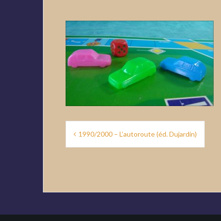
Navigation
1990/2000 – L’autoroute (éd. Dujardin)
de
l’article